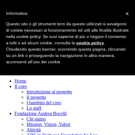
×
Informativa
Questo sito o gli strumenti terzi da questo utilizzati si avvalgono
Toggle navigation
di cookie necessari al funzionamento ed utili alle finalità illustrate
nella cookie policy. Se vuoi saperne di più o negare il consenso
a tutti o ad alcuni cookie, consulta la
cookie policy
.
Chiudendo questo banner, scorrendo questa pagina, cliccando
su un link o proseguendo la navigazione in altra maniera,
acconsenti all’uso dei cookie.
Home
Il coro
Introduzione al progetto
Il progetto
I bambini del coro
Lo staff
Fondazione Andrea Bocelli
Chi siamo
Mission, Vision, Valori
Attività