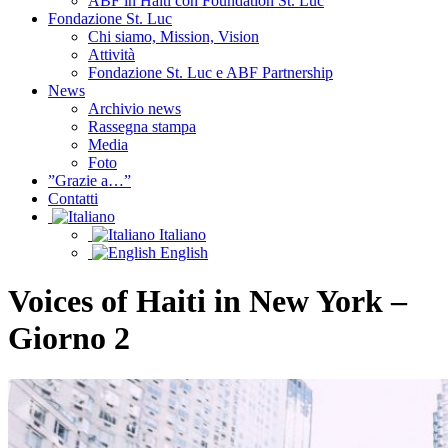
ABF in Haiti con Foundation St. Luc
Fondazione St. Luc
Chi siamo, Mission, Vision
Attività
Fondazione St. Luc e ABF Partnership
News
Archivio news
Rassegna stampa
Media
Foto
”Grazie a…”
Contatti
Italiano
English
Voices of Haiti in New York –
Giorno 2