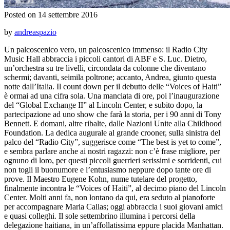
Posted on 14 settembre 2016
by
andreaspazio
Un palcoscenico vero, un palcoscenico immenso: il Radio City
Music Hall abbraccia i piccoli cantori di ABF e S. Luc. Dietro,
un’orchestra su tre livelli, circondata da colonne che diventano
schermi; davanti, seimila poltrone; accanto, Andrea, giunto questa
notte dall’Italia. Il count down per il debutto delle “Voices of Haiti”
è ormai ad una cifra sola. Una manciata di ore, poi l’inaugurazione
del “Global Exchange II” al Lincoln Center, e subito dopo, la
partecipazione ad uno show che farà la storia, per i 90 anni di Tony
Bennett. E domani, altre ribalte, dalle Nazioni Unite alla Childhood
Foundation. La dedica augurale al grande crooner, sulla sinistra del
palco del “Radio City”, suggerisce come “The best is yet to come”,
e sembra parlare anche ai nostri ragazzi: non c’è frase migliore, per
ognuno di loro, per questi piccoli guerrieri serissimi e sorridenti, cui
non togli il buonumore e l’entusiasmo neppure dopo tante ore di
prove. Il Maestro Eugene Kohn, nume tutelare del progetto,
finalmente incontra le “Voices of Haiti”, al decimo piano del Lincoln
Center. Molti anni fa, non lontano da qui, era seduto al pianoforte
per accompagnare Maria Callas; oggi abbraccia i suoi giovani amici
e quasi colleghi. Il sole settembrino illumina i percorsi della
delegazione haitiana, in un’affollatissima eppure placida Manhattan.