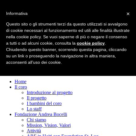
×
Informativa
Questo sito o gli strumenti terzi da questo utilizzati si avvalgono
Toggle navigation
di cookie necessari al funzionamento ed utili alle finalità illustrate
nella cookie policy. Se vuoi saperne di più o negare il consenso
a tutti o ad alcuni cookie, consulta la
cookie policy
.
Chiudendo questo banner, scorrendo questa pagina, cliccando
su un link o proseguendo la navigazione in altra maniera,
acconsenti all’uso dei cookie.
Home
Il coro
Introduzione al progetto
Il progetto
I bambini del coro
Lo staff
Fondazione Andrea Bocelli
Chi siamo
Mission, Vision, Valori
Attività