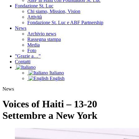
ABF in Haiti con Foundation St. Luc
Fondazione St. Luc
Chi siamo, Mission, Vision
Attività
Fondazione St. Luc e ABF Partnership
News
Archivio news
Rassegna stampa
Media
Foto
”Grazie a…”
Contatti
Italiano
English
News
Voices of Haiti – 13-20
Settembre a New York